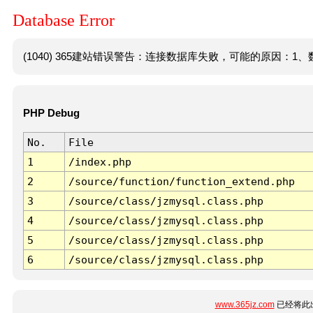
Database Error
(1040) 365建站错误警告：连接数据库失败，可能的原因：1、数
PHP Debug
No.
File
1
/index.php
2
/source/function/function_extend.php
3
/source/class/jzmysql.class.php
4
/source/class/jzmysql.class.php
5
/source/class/jzmysql.class.php
6
/source/class/jzmysql.class.php
www.365jz.com
已经将此