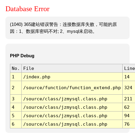
Database Error
(1040) 365建站错误警告：连接数据库失败，可能的原
因：1、数据库密码不对; 2、mysql未启动。
PHP Debug
No.
File
Line
1
/index.php
14
2
/source/function/function_extend.php
324
3
/source/class/jzmysql.class.php
211
4
/source/class/jzmysql.class.php
62
5
/source/class/jzmysql.class.php
94
6
/source/class/jzmysql.class.php
76