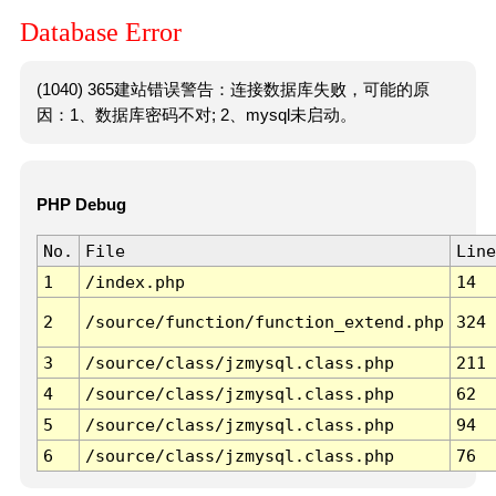
Database Error
(1040) 365建站错误警告：连接数据库失败，可能的原
因：1、数据库密码不对; 2、mysql未启动。
PHP Debug
No.
File
Line
1
/index.php
14
2
/source/function/function_extend.php
324
3
/source/class/jzmysql.class.php
211
4
/source/class/jzmysql.class.php
62
5
/source/class/jzmysql.class.php
94
6
/source/class/jzmysql.class.php
76