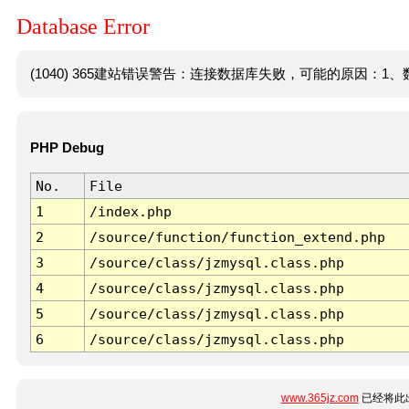
Database Error
(1040) 365建站错误警告：连接数据库失败，可能的原因：1、数
PHP Debug
No.
File
1
/index.php
2
/source/function/function_extend.php
3
/source/class/jzmysql.class.php
4
/source/class/jzmysql.class.php
5
/source/class/jzmysql.class.php
6
/source/class/jzmysql.class.php
www.365jz.com
已经将此