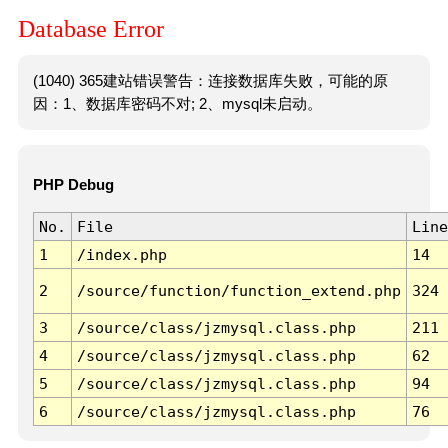
Database Error
(1040) 365建站错误警告：连接数据库失败，可能的原
因：1、数据库密码不对; 2、mysql未启动。
PHP Debug
No.
File
Line
1
/index.php
14
2
/source/function/function_extend.php
324
3
/source/class/jzmysql.class.php
211
4
/source/class/jzmysql.class.php
62
5
/source/class/jzmysql.class.php
94
6
/source/class/jzmysql.class.php
76