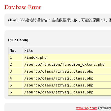
Database Error
(1040) 365建站错误警告：连接数据库失败，可能的原因：1、数
PHP Debug
No.
File
1
/index.php
2
/source/function/function_extend.php
3
/source/class/jzmysql.class.php
4
/source/class/jzmysql.class.php
5
/source/class/jzmysql.class.php
6
/source/class/jzmysql.class.php
www.365jz.com
已经将此