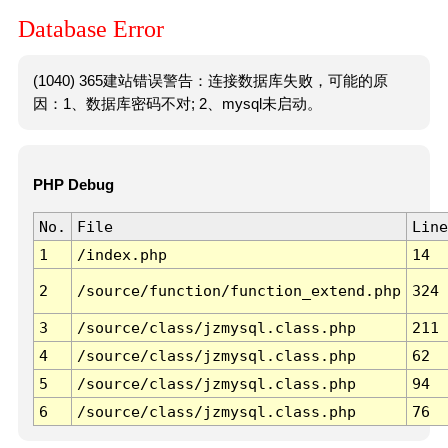
Database Error
(1040) 365建站错误警告：连接数据库失败，可能的原
因：1、数据库密码不对; 2、mysql未启动。
PHP Debug
No.
File
Line
1
/index.php
14
2
/source/function/function_extend.php
324
3
/source/class/jzmysql.class.php
211
4
/source/class/jzmysql.class.php
62
5
/source/class/jzmysql.class.php
94
6
/source/class/jzmysql.class.php
76