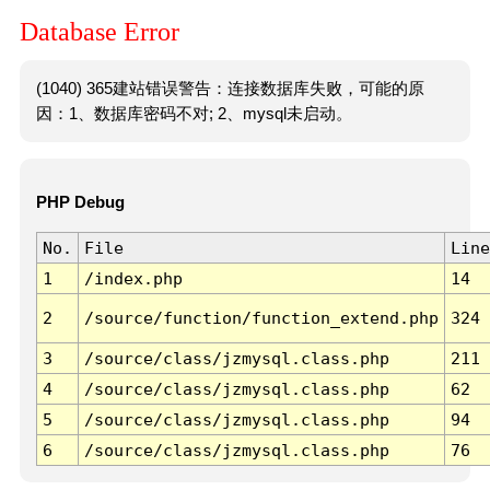
Database Error
(1040) 365建站错误警告：连接数据库失败，可能的原
因：1、数据库密码不对; 2、mysql未启动。
PHP Debug
No.
File
Line
1
/index.php
14
2
/source/function/function_extend.php
324
3
/source/class/jzmysql.class.php
211
4
/source/class/jzmysql.class.php
62
5
/source/class/jzmysql.class.php
94
6
/source/class/jzmysql.class.php
76