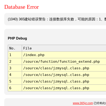
Database Error
(1040) 365建站错误警告：连接数据库失败，可能的原因：1、数
PHP Debug
No.
File
1
/index.php
2
/source/function/function_extend.php
3
/source/class/jzmysql.class.php
4
/source/class/jzmysql.class.php
5
/source/class/jzmysql.class.php
6
/source/class/jzmysql.class.php
www.365jz.com
已经将此