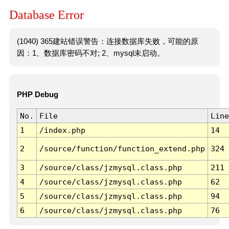
Database Error
(1040) 365建站错误警告：连接数据库失败，可能的原
因：1、数据库密码不对; 2、mysql未启动。
PHP Debug
No.
File
Line
1
/index.php
14
2
/source/function/function_extend.php
324
3
/source/class/jzmysql.class.php
211
4
/source/class/jzmysql.class.php
62
5
/source/class/jzmysql.class.php
94
6
/source/class/jzmysql.class.php
76