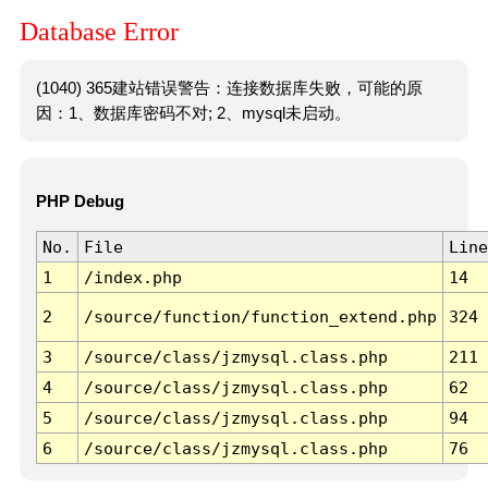
Database Error
(1040) 365建站错误警告：连接数据库失败，可能的原
因：1、数据库密码不对; 2、mysql未启动。
PHP Debug
No.
File
Line
1
/index.php
14
2
/source/function/function_extend.php
324
3
/source/class/jzmysql.class.php
211
4
/source/class/jzmysql.class.php
62
5
/source/class/jzmysql.class.php
94
6
/source/class/jzmysql.class.php
76