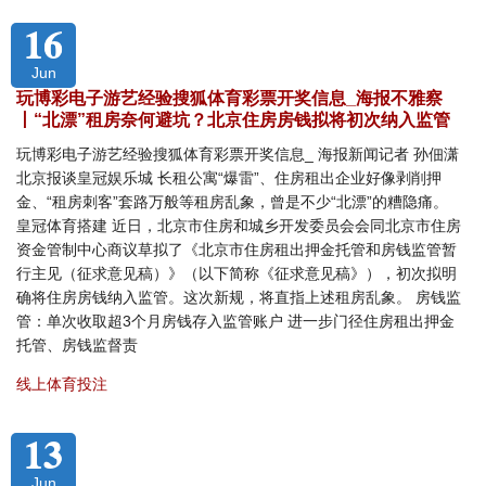
16
Jun
玩博彩电子游艺经验搜狐体育彩票开奖信息_海报不雅察
丨“北漂”租房奈何避坑？北京住房房钱拟将初次纳入监管
玩博彩电子游艺经验搜狐体育彩票开奖信息_ 海报新闻记者 孙佃潇
北京报谈皇冠娱乐城 长租公寓“爆雷”、住房租出企业好像剥削押
金、“租房刺客”套路万般等租房乱象，曾是不少“北漂”的糟隐痛。
皇冠体育搭建 近日，北京市住房和城乡开发委员会会同北京市住房
资金管制中心商议草拟了《北京市住房租出押金托管和房钱监管暂
行主见（征求意见稿）》（以下简称《征求意见稿》），初次拟明
确将住房房钱纳入监管。这次新规，将直指上述租房乱象。 房钱监
管：单次收取超3个月房钱存入监管账户 进一步门径住房租出押金
托管、房钱监督责
线上体育投注
13
Jun