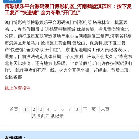
博彩娱乐平台源码澳门博彩机器_河南鹤壁淇滨区：按下复
工复产“快进键” 全力夺取“开门红”
澳门博彩机器博彩娱乐平台源码澳门博彩机器 塔吊林立、机器轰
鸣……春节假期后,走进鹤壁科翻新城,优越智能、省儿童病院豫北
分院、鹤壁卫星互联智造基地等重心技俩接踵复工复产,河南省鹤壁
市淇滨区开足马力,抢持施工黄金期,促经由、保质料,按下复工复
产“快进键”,全力夺取“开门红”。 东北某地电网工作人员记者表示，
通知，目前没法确定具体日期。个人推测，应该不会太久，“毕竟东
北冬天比较冷，还有地方电采暖。” “春节假期,咱们许多技俩皆没‘打
烊’,一线作事者们死守一线、火力全开保坐褥、赶经由。节后上班,
全区各部
线上体育投注
首页
2
3
4
5
6
7
8
下一页
末页
1
共
8
页
71
条记录
友情链接：