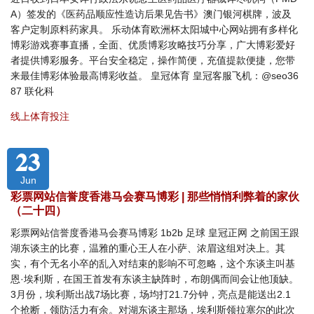
A）签发的《医药品顺应性造访后果见告书》澳门银河棋牌，波及
客户定制原料药家具。 乐动体育欧洲杯太阳城中心网站拥有多样化
博彩游戏赛事直播，全面、优质博彩攻略技巧分享，广大博彩爱好
者提供博彩服务。平台安全稳定，操作简便，充值提款便捷，您带
来最佳博彩体验最高博彩收益。 皇冠体育 皇冠客服飞机：@seo36
87 联化科
线上体育投注
23
Jun
彩票网站信誉度香港马会赛马博彩 | 那些悄悄利弊着的家伙
（二十四）
彩票网站信誉度香港马会赛马博彩 1b2b 足球 皇冠正网 之前国王跟
湖东谈主的比赛，温雅的重心王人在小萨、浓眉这组对决上。其
实，有个无名小卒的乱入对结束的影响不可忽略，这个东谈主叫基
恩·埃利斯，在国王首发有东谈主缺阵时，布朗偶而间会让他顶缺。
3月份，埃利斯出战7场比赛，场均打21.7分钟，亮点是能送出2.1
个抢断，领防活力有余。对湖东谈主那场，埃利斯领拉塞尔的此次