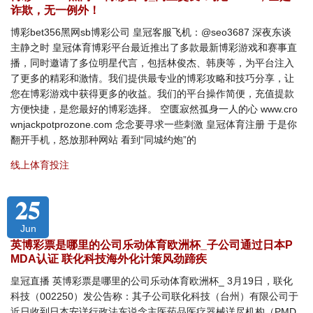
诈欺，无一例外！
博彩bet356黑网sb博彩公司 皇冠客服飞机：@seo3687 深夜东谈
主静之时 皇冠体育博彩平台最近推出了多款最新博彩游戏和赛事直
播，同时邀请了多位明星代言，包括林俊杰、韩庚等，为平台注入
了更多的精彩和激情。我们提供最专业的博彩攻略和技巧分享，让
您在博彩游戏中获得更多的收益。我们的平台操作简便，充值提款
方便快捷，是您最好的博彩选择。 空匮寂然孤身一人的心 www.cro
wnjackpotprozone.com 念念要寻求一些刺激 皇冠体育注册 于是你
翻开手机，怒放那种网站 看到“同城约炮”的
线上体育投注
25
Jun
英博彩票是哪里的公司乐动体育欧洲杯_子公司通过日本P
MDA认证 联化科技海外化计策风劲蹄疾
皇冠直播 英博彩票是哪里的公司乐动体育欧洲杯_ 3月19日，联化
科技（002250）发公告称：其子公司联化科技（台州）有限公司于
近日收到日本安详行政法东说念主医药品医疗器械详尽机构（PMD