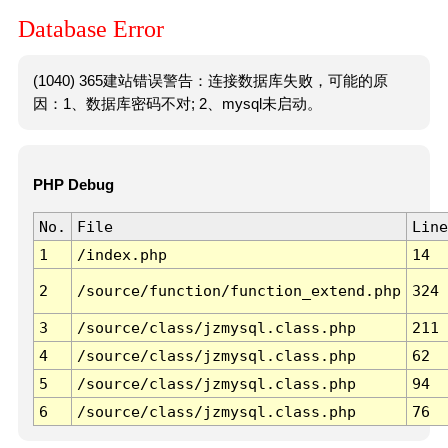
Database Error
(1040) 365建站错误警告：连接数据库失败，可能的原
因：1、数据库密码不对; 2、mysql未启动。
PHP Debug
No.
File
Line
1
/index.php
14
2
/source/function/function_extend.php
324
3
/source/class/jzmysql.class.php
211
4
/source/class/jzmysql.class.php
62
5
/source/class/jzmysql.class.php
94
6
/source/class/jzmysql.class.php
76