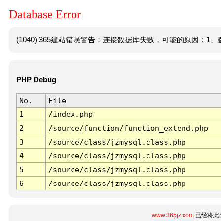
Database Error
(1040) 365建站错误警告：连接数据库失败，可能的原因：1、数
PHP Debug
No.
File
1
/index.php
2
/source/function/function_extend.php
3
/source/class/jzmysql.class.php
4
/source/class/jzmysql.class.php
5
/source/class/jzmysql.class.php
6
/source/class/jzmysql.class.php
www.365jz.com
已经将此